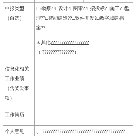
申报类型
□?勘察??□设计?□图审??□招投标?□施工?□监
（自选）
理??□智能建造??□软件开发?□数字城建档
案??
￡其他
??????????????????
（ ???????????????）
信息化相关
工作业绩
（含奖励事
项）
工作简历
个人意见
、 ???????????????????????????????????????