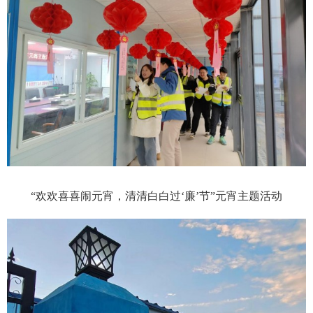
“欢欢喜喜闹元宵，清清白白过‘廉’节”元宵主题活动