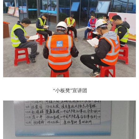
“小板凳”宣讲团