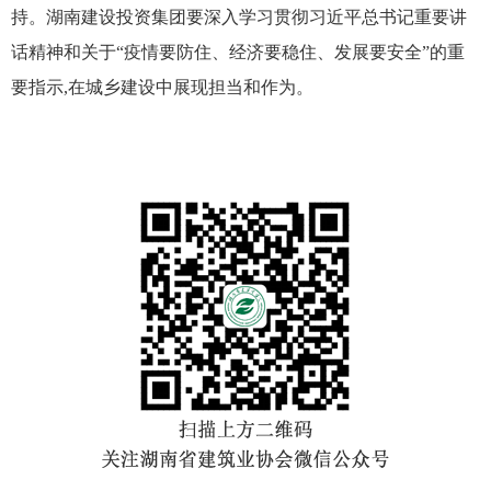
持。湖南建设投资集团要深入学习贯彻习近平总书记重要讲
话精神和关于“疫情要防住、经济要稳住、发展要安全”的重
要指示,在城乡建设中展现担当和作为。