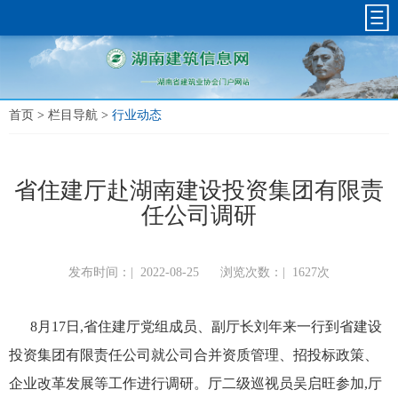
首页
>
栏目导航
>
行业动态
省住建厅赴湖南建设投资集团有限责
任公司调研
发布时间：|
2022-08-25
浏览次数：|
1627次
8月17日,省住建厅党组成员、副厅长刘年来一行到省建设
投资集团有限责任公司就公司合并资质管理、招投标政策、
企业改革发展等工作进行调研。厅二级巡视员吴启旺参加,厅