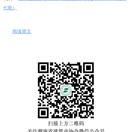
七批）
阅读原文