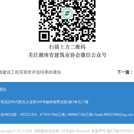
湖南省建设工程芙蓉奖评选结果的通知
下一篇：
地址
雨花区时代阳光大道西369号融程领秀佳园1栋3单元17楼
询QQ群：682521454，875931706(已满), 680901720(已满) Email:498203969@qq.com
opyright © 2013-
2026
湖南建筑信息网
All Rights Reserved. 备案序号:
湘ICP备0500505